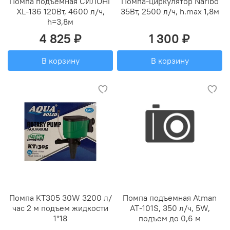
Помпа подъемная СИЛОНГ
Помпа-циркулятор Naribo
XL-136 120Вт, 4600 л/ч,
35Вт, 2500 л/ч, h.max 1,8м
h=3,8м
4 825 ₽
1 300 ₽
В корзину
В корзину
Помпа KT305 30W 3200 л/
Помпа подъемная Atman
час 2 м подъем жидкости
AT-101S, 350 л/ч, 5W,
1*18
подъем до 0,6 м