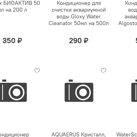
x БИОАКТИВ 50
Кондиционер для
Конд
л на 200 л
очистки аквариумной
вод
воды Gloxy Water
аква
Cleanator 50мл на 500л
Algost
350 ₽
290 ₽
ондиционер
AQUAERUS Кристалл,
WaterSci