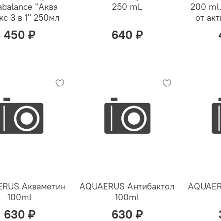
balance "Аква
250 mL
200 ml
кс 3 в 1" 250мл
от ак
450 ₽
640 ₽
RUS Акваметин
AQUAERUS Антибактол
AQUAER
100ml
100ml
630 ₽
630 ₽