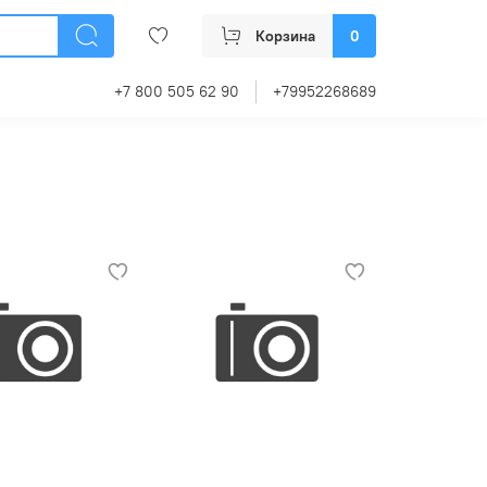
Корзина
0
+7 800 505 62 90
+79952268689