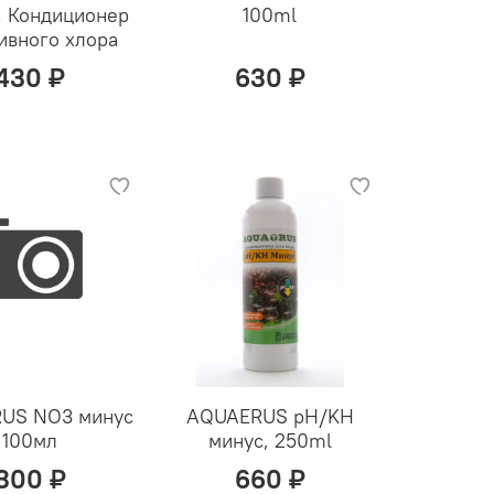
. Кондиционер
100ml
тивного хлора
430 ₽
630 ₽
US NO3 минус
AQUAERUS pH/KH
100мл
минус, 250ml
300 ₽
660 ₽