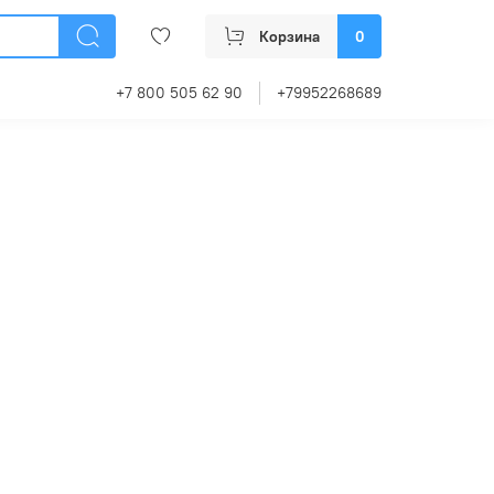
Корзина
0
+7 800 505 62 90
+79952268689