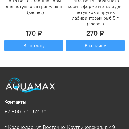
Tetra Betta Granules корм
Tetra Betta LarvaSticks
для петушков в гранулах 5
корм в форме мотыля для
г (sachet)
петушков и других
лабиринтовых рыб 5 г
(sachet)
170 ₽
270 ₽
В корзину
В корзину
Контакты
+7 800 505 62 90
г Краснодар, ул Восточно-Кругликовская, д 49