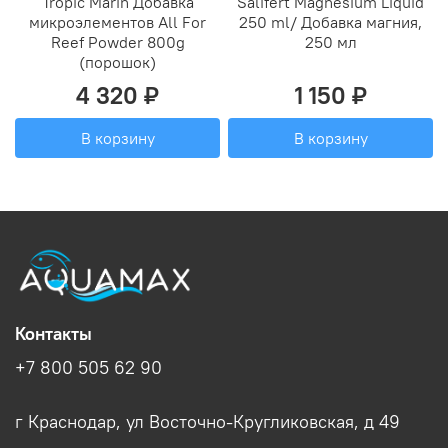
Tropic Marin Добавка
Salifert Magnesium Liquid
микроэлементов All For
250 ml/ Добавка магния,
Reef Powder 800g
250 мл
(порошок)
4 320 ₽
1 150 ₽
В корзину
В корзину
Контакты
+7 800 505 62 90
г Краснодар, ул Восточно-Кругликовская, д 49