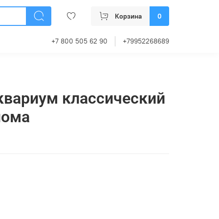
Корзина
0
+7 800 505 62 90
+79952268689
квариум классический
нома