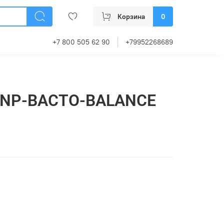
Корзина
0
+7 800 505 62 90
+79952268689
n NP-BACTO-BALANCE