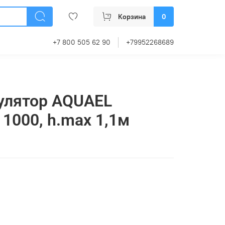
Корзина
0
+7 800 505 62 90
+79952268689
улятор AQUAEL
1000, h.max 1,1м