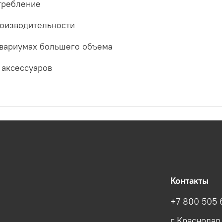
требление
роизводительности
аквариумах большего объема
 аксессуаров
Контакты
+7 800 505 
г Краснодар