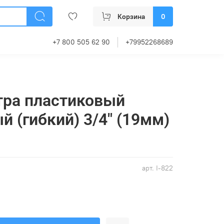
Корзина
0
+7 800 505 62 90
+79952268689
тра пластиковый
й (гибкий) 3/4" (19мм)
арт.
I-822