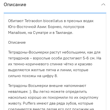
Описание
Обитают Tetraodon biocellatus в пресных водах
Юго-Восточной Азии: Борнео, полуостров
Малайзия, на Суматре и в Таиланде.
Описание
Тетрадоны-Восьмерки растут небольшими, как для
тетрадонов – взрослые особи достигают 5-6 см. На
их темно-коричневого спинке чётко и красиво
выделяются желтые пятна и линии, которые
сильно похожы на цифру 8.
Тетрадоны Восьмерки внешне напоминают
неваляшек :). Вы легко можете определить
насколько хорошо их покормили по их округлому
животу. Puffers имеют два ряда зубов, которые
соединяются вместе делая его рот похожим на