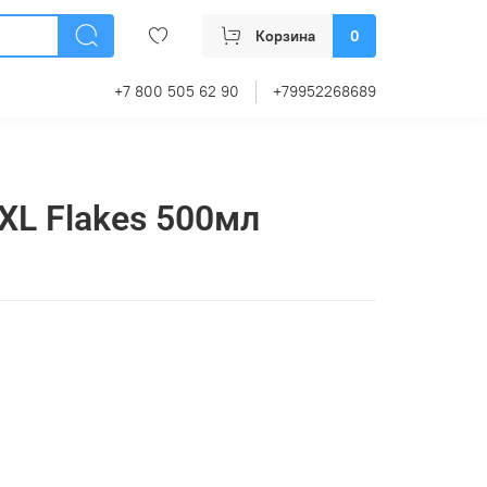
Корзина
0
+7 800 505 62 90
+79952268689
d XL Flakes 500мл