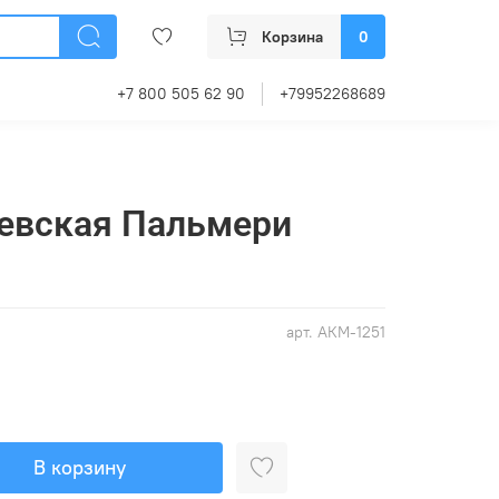
Корзина
0
+7 800 505 62 90
+79952268689
левская Пальмери
арт.
АКМ-1251
В корзину