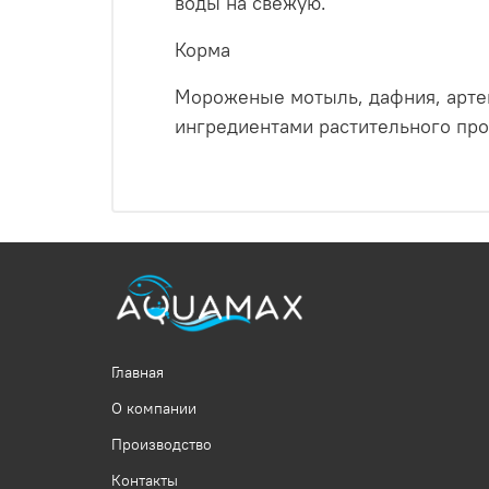
воды на свежую.
Корма
Мороженые мотыль, дафния, артем
ингредиентами растительного пр
Главная
О компании
Производство
Контакты