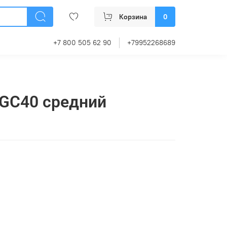
Корзина
0
+7 800 505 62 90
+79952268689
 GC40 средний