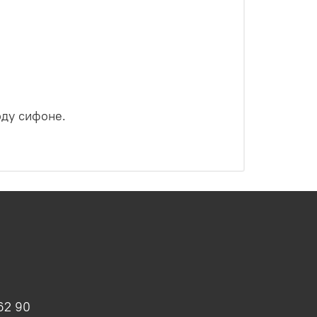
оду сифоне.
62 90