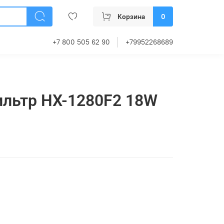
Корзина
0
+7 800 505 62 90
+79952268689
ильтр HX-1280F2 18W