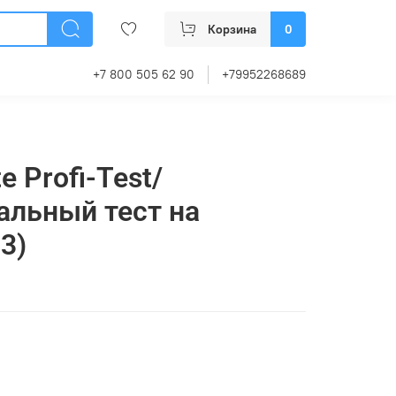
Корзина
0
+7 800 505 62 90
+79952268689
te Profi-Test/
льный тест на
3)