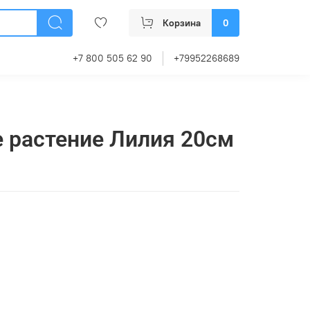
Корзина
0
+7 800 505 62 90
+79952268689
 растение Лилия 20см