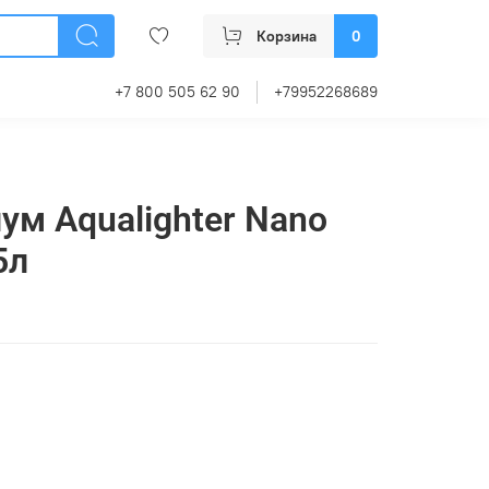
Корзина
0
+7 800 505 62 90
+79952268689
ум Aqualighter Nano
5л