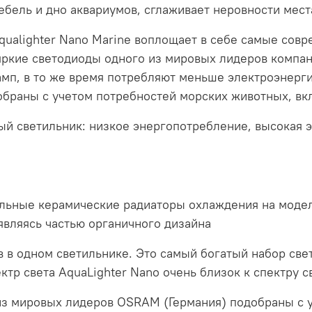
бель и дно аквариумов, сглаживает неровности мест
ualighter Nano Marine воплощает в себе самые сов
ркие светодиоды одного из мировых лидеров компан
п, в то же время потребляют меньше электроэнерги
добраны с учетом потребностей морских животных, в
й светильник: низкое энергопотребление, высокая 
льные керамические радиаторы охлаждения на модел
являясь частью органичного дизайна
в в одном светильнике. Это самый богатый набор све
ктр света AquaLighter Nano очень близок к спектру 
из мировых лидеров OSRAM (Германия) подобраны с 