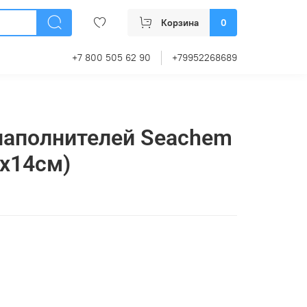
Корзина
0
+7 800 505 62 90
+79952268689
наполнителей Seachem
2х14см)