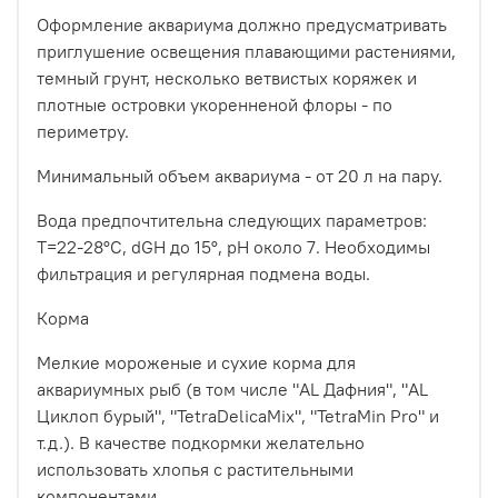
Оформление аквариума должно предусматривать
приглушение освещения плавающими растениями,
темный грунт, несколько ветвистых коряжек и
плотные островки укоренненой флоры - по
периметру.
Минимальный объем аквариума - от 20 л на пару.
Вода предпочтительна следующих параметров:
Т=22-28°С, dGH до 15°, рН около 7. Необходимы
фильтрация и регулярная подмена воды.
Корма
Мелкие мороженые и сухие корма для
аквариумных рыб (в том числе "AL Дафния", "AL
Циклоп бурый", "TetraDelicaMix", "TetraMin Pro" и
т.д.). В качестве подкормки желательно
использовать хлопья с растительными
компонентами.