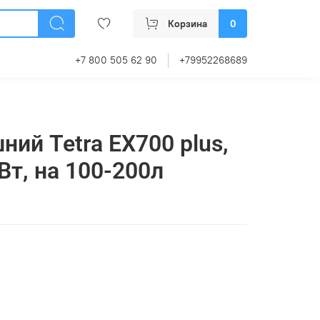
Корзина
0
+7 800 505 62 90
+79952268689
ий Tetra EX700 plus,
5Вт, на 100-200л