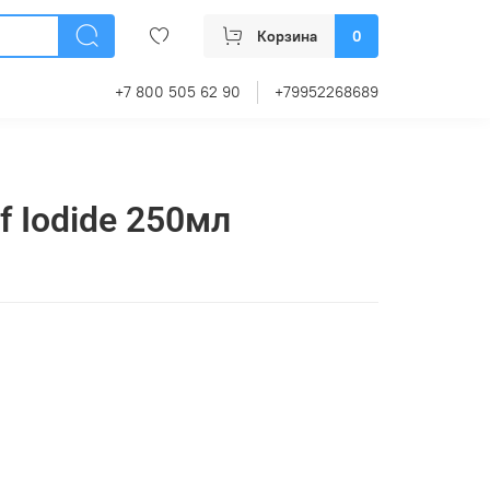
Корзина
0
+7 800 505 62 90
+79952268689
f Iodide 250мл