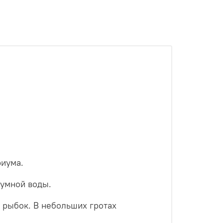
риума.
иумной воды.
рыбок. В небольших гротах