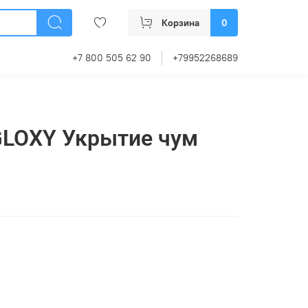
Корзина
0
+7 800 505 62 90
+79952268689
GLOXY Укрытие чум