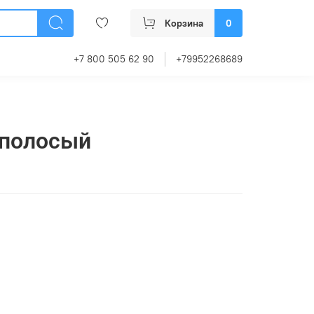
Корзина
0
+7 800 505 62 90
+79952268689
иполосый